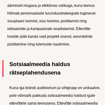
äärmiselt mugava ja efektiivse valikuga, kuna teenus
hõlmab personaalsele turundusstrateegiale tuginevat
sisuplaani loomist, sisu loomist, postitamist ning
reklaamide ja kampaaniate seadistamist. Ettevõtte
hoolde jääb kanda vaid projekti sisend, eesmärkide
püstitamine ning tulemuste nautimine.
Sotsiaalmeedia haldus
rätseplahendusena
Kuna iga brändi auditoorium ja sihtgrupp on unikaalne,
pole võimalik pakkuda sotsiaalmeedia haldust igale
ettevõttele sama teenusena. Ettevõtte sotsiaalmeedia