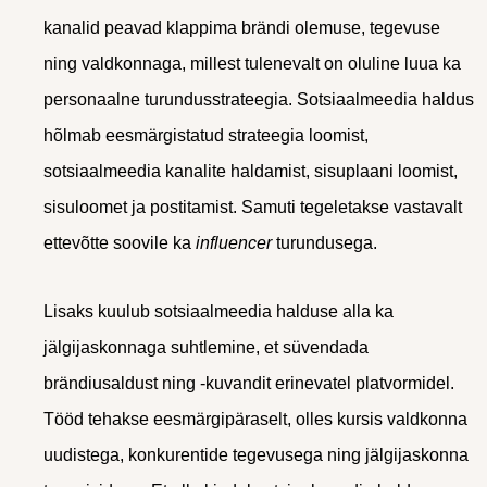
kanalid peavad klappima brändi olemuse, tegevuse
ning valdkonnaga, millest tulenevalt on oluline luua ka
personaalne turundusstrateegia. Sotsiaalmeedia haldus
hõlmab eesmärgistatud strateegia loomist,
sotsiaalmeedia kanalite haldamist, sisuplaani loomist,
sisuloomet ja postitamist. Samuti tegeletakse vastavalt
ettevõtte soovile ka
influencer
turundusega.
Lisaks kuulub sotsiaalmeedia halduse alla ka
jälgijaskonnaga suhtlemine, et süvendada
brändiusaldust ning -kuvandit erinevatel platvormidel.
Tööd tehakse eesmärgipäraselt, olles kursis valdkonna
uudistega, konkurentide tegevusega ning jälgijaskonna