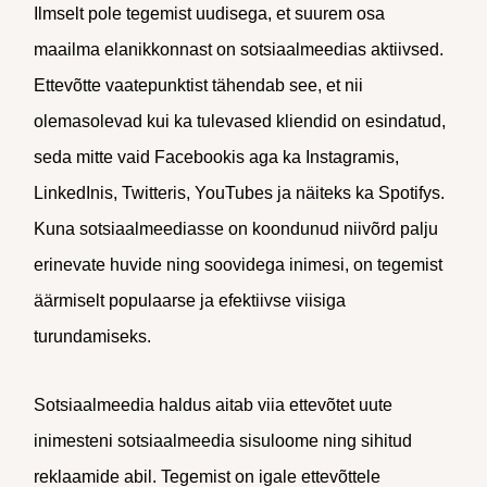
Ilmselt pole tegemist uudisega, et suurem osa
maailma elanikkonnast on sotsiaalmeedias aktiivsed.
Ettevõtte vaatepunktist tähendab see, et nii
olemasolevad kui ka tulevased kliendid on esindatud,
seda mitte vaid Facebookis aga ka Instagramis,
LinkedInis, Twitteris, YouTubes ja näiteks ka Spotifys.
Kuna sotsiaalmeediasse on koondunud niivõrd palju
erinevate huvide ning soovidega inimesi, on tegemist
äärmiselt populaarse ja efektiivse viisiga
turundamiseks.
Sotsiaalmeedia haldus aitab viia ettevõtet uute
inimesteni sotsiaalmeedia sisuloome ning sihitud
reklaamide abil. Tegemist on igale ettevõttele