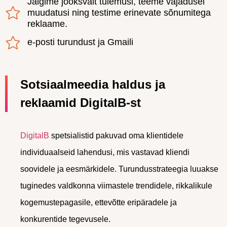
Jälgime jooksvalt tulemusi, teeme vajadusel
muudatusi ning testime erinevate sõnumitega
reklaame.
e-posti turundust ja Gmaili
Sotsiaalmeedia haldus ja
reklaamid DigitalB-st
DigitalB
spetsialistid pakuvad oma klientidele
individuaalseid lahendusi, mis vastavad kliendi
soovidele ja eesmärkidele. Turundusstrateegia luuakse
tuginedes valdkonna viimastele trendidele, rikkalikule
kogemustepagasile, ettevõtte eripäradele ja
konkurentide tegevusele.