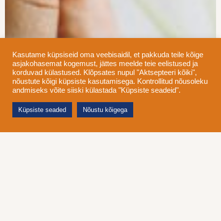
Kasutame küpsiseid oma veebisaidil, et pakkuda teile kõige
asjakohasemat kogemust, jättes meelde teie eelistused ja
korduvad külastused. Klõpsates nupul "Aktsepteeri kõiki",
nõustute kõigi küpsiste kasutamisega. Kontrollitud nõusoleku
andmiseks võite siiski külastada "Küpsiste seadeid".
Küpsiste seaded
Nõustu kõigega