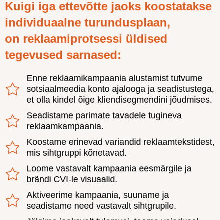
Kuigi iga ettevõtte jaoks koostatakse
individuaalne turundusplaan,
on reklaamiprotsessi üldised
tegevused sarnased:
Enne reklaamikampaania alustamist tutvume
sotsiaalmeedia konto ajalooga ja seadistustega,
et olla kindel õige kliendisegmendini jõudmises.
Seadistame parimate tavadele tugineva
reklaamkampaania.
Koostame erinevad variandid reklaamtekstidest,
mis sihtgruppi kõnetavad.
Loome vastavalt kampaania eesmärgile ja
brändi CVI-le visuaalid.
Aktiveerime kampaania, suuname ja
seadistame need vastavalt sihtgrupile.