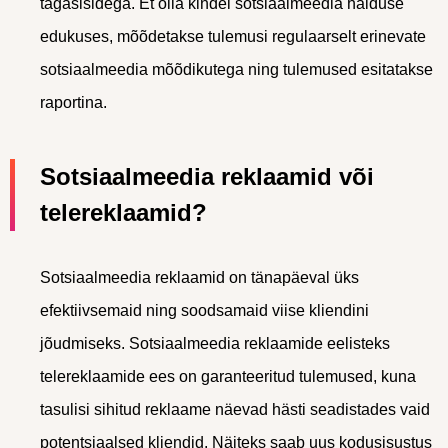
tagasisidega. Et olla kindel sotsiaalmeedia halduse
edukuses, mõõdetakse tulemusi regulaarselt erinevate
sotsiaalmeedia mõõdikutega ning tulemused esitatakse
raportina.
Sotsiaalmeedia reklaamid või
telereklaamid?
Sotsiaalmeedia reklaamid on tänapäeval üks
efektiivsemaid ning soodsamaid viise kliendini
jõudmiseks. Sotsiaalmeedia reklaamide eelisteks
telereklaamide ees on garanteeritud tulemused, kuna
tasulisi sihitud reklaame näevad hästi seadistades vaid
potentsiaalsed kliendid. Näiteks saab uus kodusisustus