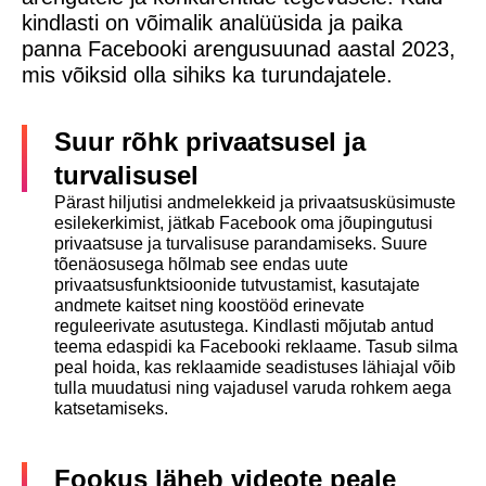
kindlasti on võimalik analüüsida ja paika
panna Facebooki arengusuunad aastal 2023,
mis võiksid olla sihiks ka turundajatele.
Suur rõhk privaatsusel ja
turvalisusel
Pärast hiljutisi andmelekkeid ja privaatsusküsimuste
esilekerkimist, jätkab Facebook oma jõupingutusi
privaatsuse ja turvalisuse parandamiseks. Suure
tõenäosusega hõlmab see endas uute
privaatsusfunktsioonide tutvustamist, kasutajate
andmete kaitset ning koostööd erinevate
reguleerivate asutustega. Kindlasti mõjutab antud
teema edaspidi ka Facebooki reklaame. Tasub silma
peal hoida, kas reklaamide seadistuses lähiajal võib
tulla muudatusi ning vajadusel varuda rohkem aega
katsetamiseks.
Fookus läheb videote peale