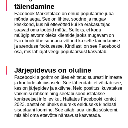
täiendamine
Facebook Marketplace on olnud populaarne juba
mõnda aega. See on lihtne, soodne ja mugav
keskkond, kus nii ettevõtted kui ka erakasutajad
saavad oma tooteid müüa. Selleks, et kogu
müügiplatvorm oleks klientide jaoks mugavam on
Facebook ühe suunana võtnud ka selle täiendamise
ja arenduse fookusesse. Kindlasti on see Facebooki
osa, mis lähiajal veegi populaarsust kasvatab.
Järjepidevus on oluline
Facebooki algoritm on üles ehitatud suuresti inimeste
ja kontode aktiivsusele. See tähendab, et võidab see,
kes on järjepidev ja aktiivne. Neid postitusi kuvatakse
vaikimisi rohkem ning seeläbi soodustatakse
konkreetset info levikut. Hallates Facebooki kontot
2023. aastal on üheks suureks eelduseks kindlasti
sisuplaani loomine. See aitab luua kindla süsteemi,
misläbi oma ettevõtte nähtavust kasvatada.