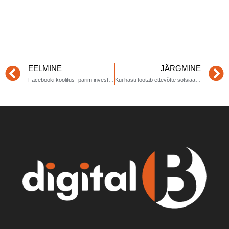
EELMINE
JÄRGMINE
Facebooki koolitus- parim investeering aastal 2023
Kui hästi töötab ettevõtte sotsiaalmeedia kanal?