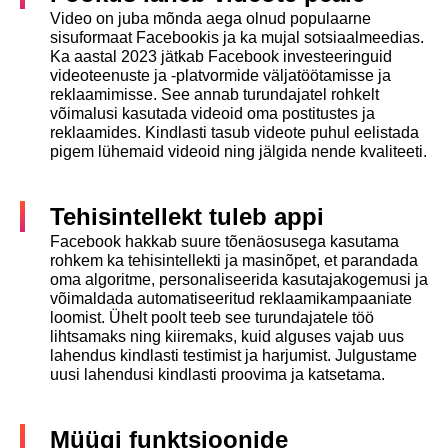
Video on juba mõnda aega olnud populaarne
sisuformaat Facebookis ja ka mujal sotsiaalmeedias.
Ka aastal 2023 jätkab Facebook investeeringuid
videoteenuste ja -platvormide väljatöötamisse ja
reklaamimisse. See annab turundajatel rohkelt
võimalusi kasutada videoid oma postitustes ja
reklaamides. Kindlasti tasub videote puhul eelistada
pigem lühemaid videoid ning jälgida nende kvaliteeti.
Tehisintellekt tuleb appi
Facebook hakkab suure tõenäosusega kasutama
rohkem ka tehisintellekti ja masinõpet, et parandada
oma algoritme, personaliseerida kasutajakogemusi ja
võimaldada automatiseeritud reklaamikampaaniate
loomist. Ühelt poolt teeb see turundajatele töö
lihtsamaks ning kiiremaks, kuid alguses vajab uus
lahendus kindlasti testimist ja harjumist. Julgustame
uusi lahendusi kindlasti proovima ja katsetama.
Müügi funktsioonide