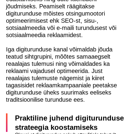
jõudmiseks. Peamiselt räägitakse
digiturunduse mõistes otsingumootori
optimeerimisest ehk SEO-st, sisu-,
sotsiaalmeedia või e-maili turundusest või
sotsiaalmeedia reklaamidest.
Iga digiturunduse kanal võimaldab jõuda
teatud sihtgrupini, mõõtes samaaegselt
reaalajas tulemusi ning võimaldades ka
reklaami vajadusel optimeerida. Just
reaalajas tulemuste nägemist ja kiiret
tagasisidet reklaamkampaaniale peetakse
digiturunduse üheks suurimaks eeliseks
traditsioonilise turunduse ees.
Praktiline juhend digiturunduse
strateegia koostamiseks