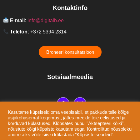
Kontaktinfo
E-mail:
info@digitalb.ee
Telefon:
+372 5394 2314
Broneeri konsultatsioon
Sotsiaalmeedia
Kasutame küpsiseid oma veebisaidil, et pakkuda teile kõige
asjakohasemat kogemust, jättes meelde teie eelistused ja
korduvad külastused. Klõpsates nupul "Aktsepteeri kõiki",
©2025 Digitalb OÜ
nõustute kõigi küpsiste kasutamisega. Kontrollitud nõusoleku
andmiseks võite siiski külastada "Küpsiste seadeid".