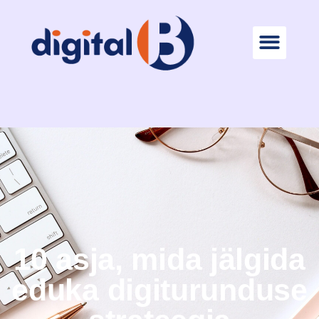
10 asja, mida jälgida
eduka digiturunduse