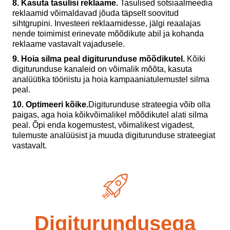
8. Kasuta tasulisi reklaame.
Tasulised sotsiaalmeedia
reklaamid võimaldavad jõuda täpselt soovitud
sihtgrupini. Investeeri reklaamidesse, jälgi reaalajas
nende toimimist erinevate mõõdikute abil ja kohanda
reklaame vastavalt vajadusele.
9. Hoia silma peal digiturunduse mõõdikutel.
Kõiki
digiturunduse kanaleid on võimalik mõõta, kasuta
analüütika tööriistu ja hoia kampaaniatulemustel silma
peal.
10. Optimeeri kõike.
Digiturunduse strateegia võib olla
paigas, aga hoia kõikvõimalikel mõõdikutel alati silma
peal. Õpi enda kogemustest, võimalikest vigadest,
tulemuste analüüsist ja muuda digiturunduse strateegiat
vastavalt.
Digiturundusega