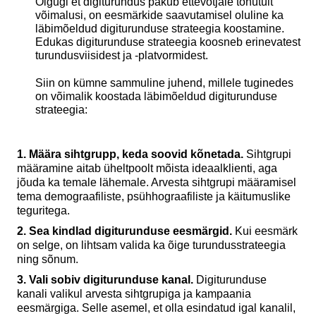
Olgugi et digiturundus pakub ettevõtjale tohutult
võimalusi, on eesmärkide saavutamisel oluline ka
läbimõeldud digiturunduse strateegia koostamine.
Edukas digiturunduse strateegia koosneb erinevatest
turundusviisidest ja -platvormidest.
Siin on kümne sammuline juhend, millele tuginedes
on võimalik koostada läbimõeldud digiturunduse
strateegia:
1. Määra sihtgrupp, keda soovid kõnetada.
Sihtgrupi
määramine aitab üheltpoolt mõista ideaalklienti, aga
jõuda ka temale lähemale. Arvesta sihtgrupi määramisel
tema demograafiliste, psühhograafiliste ja käitumuslike
teguritega.
2. Sea kindlad digiturunduse eesmärgid.
Kui eesmärk
on selge, on lihtsam valida ka õige turundusstrateegia
ning sõnum.
3. Vali sobiv digiturunduse kanal.
Digiturunduse
kanali valikul arvesta sihtgrupiga ja kampaania
eesmärgiga. Selle asemel, et olla esindatud igal kanalil,