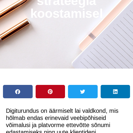
strateegia
koostamisel
Digiturundus on äärmiselt lai valdkond, mis
hõlmab endas erinevaid veebipõhiseid
võimalusi ja platvorme ettevõtte sõnumi
edastamiseks ning uute klientideni