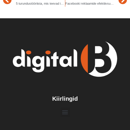
5 turundustööriista, mis teevad igapäeva töö lihtsamaks
Facebooki reklaamide efektiivsuse mõõtmine: parimad tööriistad ja praktikad
Kiirlingid