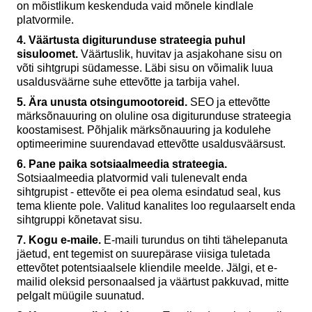
on mõistlikum keskenduda vaid mõnele kindlale
platvormile.
4. Väärtusta digiturunduse strateegia puhul
sisuloomet.
Väärtuslik, huvitav ja asjakohane sisu on
võti sihtgrupi südamesse. Läbi sisu on võimalik luua
usaldusväärne suhe ettevõtte ja tarbija vahel.
5. Ära unusta otsingumootoreid.
SEO ja ettevõtte
märksõnauuring on oluline osa digiturunduse strateegia
koostamisest. Põhjalik märksõnauuring ja kodulehe
optimeerimine suurendavad ettevõtte usaldusväärsust.
6. Pane paika sotsiaalmeedia strateegia.
Sotsiaalmeedia platvormid vali tulenevalt enda
sihtgrupist - ettevõte ei pea olema esindatud seal, kus
tema kliente pole. Valitud kanalites loo regulaarselt enda
sihtgruppi kõnetavat sisu.
7. Kogu e-maile.
E-maili turundus on tihti tähelepanuta
jäetud, ent tegemist on suurepärase viisiga tuletada
ettevõtet potentsiaalsele kliendile meelde. Jälgi, et e-
mailid oleksid personaalsed ja väärtust pakkuvad, mitte
pelgalt müügile suunatud.